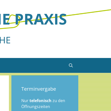
HE PRAXIS
CHE
Terminvergabe
Nur
telefonisch
zu den
Öffnungszeiten