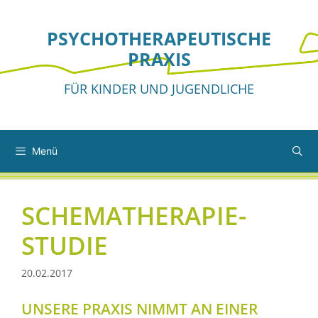
Zum
Inhalt
PSYCHO­THERA­PEU­TISCHE
springen
PRAXIS
FÜR KINDER UND JUGENDLICHE
Menü
SCHEMATHERAPIE-
STUDIE
20.02.2017
UNSERE PRAXIS NIMMT AN EINER